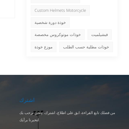
日本語
Nederlands
Custom Helmets Motorcycle
وعم
خوذة دورة شخصية
خوذة
فبشيلميت
خوذات موتوكروس مخصصة
خوذات مطلية حسب الطلب
موزع خوذة
وأش
فعال
الخ
ال
المخ
اشترك
من فضلك تابع القراءة، ابق على اطلاع، اشترك، ونحن نرحب بك
للشر
لتخبرنا برأيك.
ال