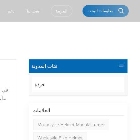
معلومات البحث
العربية
اتصل بنا
دعم
English
Français
Italiano
Português
فئات المدونة
Español
Deutsch
Türkçe
العربية
خوذة
Pусский
Tiếng Việt
أي
Română
Norsk
العلامات
čeština
한국의
Motorcycle Helmet Manufacturers
Svenska
Melayu
Wholesale Bike Helmet
وشع