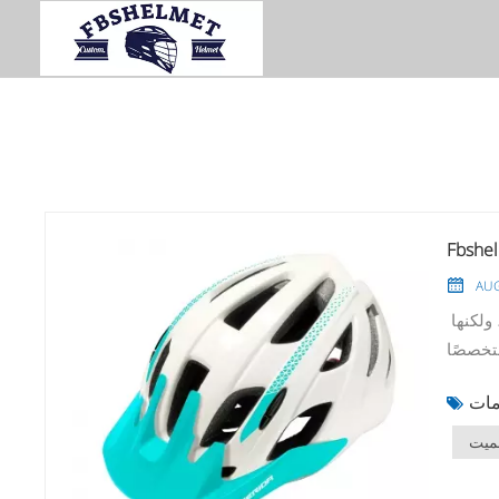
AUG
في الحياة العصرية، لا تعد الخوذات معدات مهمة لحماية سلامة الرأس فحسب، ولكنها
متخصصًا
حلول خوذة مخصصة
وأسباب
اختيار Fbshelmet للخوذات المخصصة. مزايا موزع خوذة دراجة ناريةتصميم مخصص:
ميت
توفر Fbshelmet مجموعة متنوعة من خيارات التخصيص، بما في ذلك الألوان والأنماط
و فريق