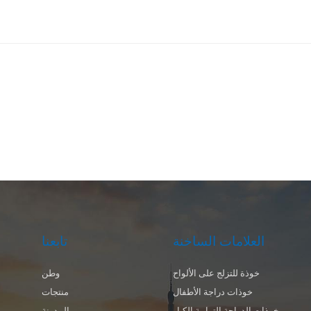
شركة، يمكننا تصميم خوذة فريدة وفقًا لاحتياجات عملائنا لإظهار 
والأناقة. ضمان السلامة: لدينا خوذات موتوكروس مخصصة استخ
ليات إنتاج متقدمة لضمان أفضل حماية في مختلف الألعاب الرياضية. خ
 لاختبارات سلامة صارمة وتلبي معايير السلامة الدولية، مما يسمح لك بال
بالرياضة دون قلق. راحة: Fbshelmet لا تركز الخوذ
فحسب، بل تأخذ في الاعتبار أيضًا راحة الارتداء. لقد صممنا بطانة قابلة
رطة قابلة للتعديل لضمان أن الخوذة يمكن أن توفر تجربة ارتداء مريحة ف
مختلفة. ترويج العلامة التجارية: بالنسبة للشركات، تعد الخوذات المخصص
ة لتعزيز صورة علامتها التجارية. ومن خلال طباعة شعارات الشركة وشعارا
وذات، يمكن للشركات زيادة ظهور علامتها التجارية في الأحداث وجذب الم
عملاء المحتملين. سيناريوهات التطبيقركوب الدراجات: سواء كان ركوب ال
في المناطق الحضرية أو ركوب الدراجات على الطرق الوعرة، يمكن ل
صصة توفير حماية السلامة للركاب وتعزيز تجربة ركوب الدراجات. ركوب ال
العلامات الساخنة
تابعنا
النارية: يحتاج راكبو الدراجات النارية إلى حماية عالية الكثافة، ويمكن
Fbshelmet المخصصة تلبية هذا
خوذة للتزلج على الألواح
وطن
كات أو المدارس أو النوادي تخصيص خوذات موحدة لأعضاء الفريق لتعزيز
خوذات دراجة الأطفال
منتجات
فريق وصورة العلامة التجارية. رعاية الأحداث: في مختلف الأحداث، يمكن 
خوذات الدراجة الترابية الكبار
المدونة