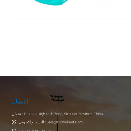
الشخصية
دام مواد عالية الجودة
ضعت كل
استمتاع
ات المخصصة على السلامة
 للتنفس
ي بيئات
ة وسيلة
تها على
زيد من
دراجات
لخوذات
دراجات
الاتصال
 لخوذات
 الطلب وضمان سلامة الركوب. أنشطة الفريق: يمكن
عنوان : Dazhou High-tech Zone, Sichuan Province, China
 تماسك
البريد الإلكتروني : Sale@fbshelmet.com
استخدام