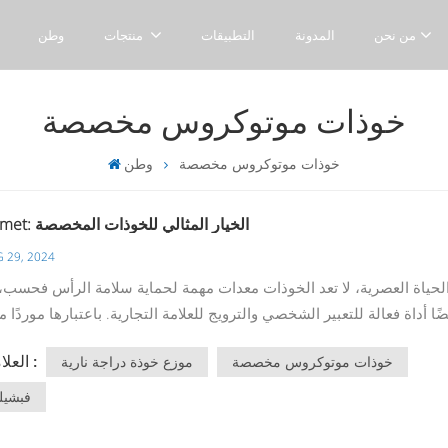
من نحن
المدونة
التطبيقات
منتجات
وطن
خوذات موتوكروس مخصصة
خوذات موتوكروس مخصصة
وطن
Fbshelmet: الخيار المثالي للخوذات المخصصة
 29, 2024
ضًا أداة فعالة للتعبير الشخصي والترويج للعلامة التجارية. باعتبارها موردًا 
للخوذات المخصصة من الصين، تلتزم Fbshelmet بتزويد العملاء ب
العلامات :
خوذات موتوكروس مخصصة
موزع خوذة دراجة نارية
عالية الجودة. سوف تستكشف هذه المقالة المزايا وسيناريوهات التطبيق 
فبشيل
ارات العلامة التجارية. سواء كان من عشاق ركوب الدراجات بشكل فردي أ